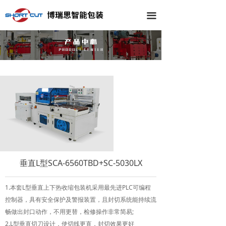
끀
垂直L型SCA-6560TBD+SC-5030LX
1.本套L型垂直上下热收缩包装机采用最先进PLC可编程
控制器，具有安全保护及警报装置，且封切系统能持续流
畅做出封口动作，不用更替，检修操作非常简易;
2.L型垂直切刀设计，使切线更直，封切效果更好