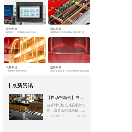
| 最新资讯
【自动封箱机】自动封箱机的使用注意事项
自动封箱机也叫胶带封箱
机，或者纸箱封箱机，使
用BOPP即粘胶带(也叫封
2025-05-20
94
넶
箱胶带)对纸箱进行封
箱，可上、下两面同时封
箱的包装机械。主要适用