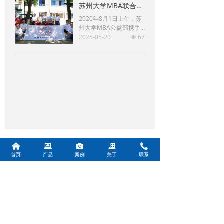
苏州大学MBA联合会携博瑞思建军节看望百岁抗战老兵
于纸箱的封箱包装，既可
单机作业，也可与流水线
2020年8月1日上午，苏
配套使用，广泛应用在家
州大学MBA公益部携手
用电器、纺织、食品、百
苏州肖卡特自动化设备有
2025-05-20
67
넶
货、医药、化工等行业。
限公司躬行公益俱乐部前
封箱机采用胶带对纸箱封
往苏州留园看望几位近百
口，经济快速、容易调
岁抗战老兵，向老兵学习
整，可一次完成上、下自
致敬。
动封箱动作，如采用印字
胶带，更可提高产品形
象。
낀
뀵
널
끉
끅
首页
产品
案例
关于
联系
电话：
18030528647
邮箱：