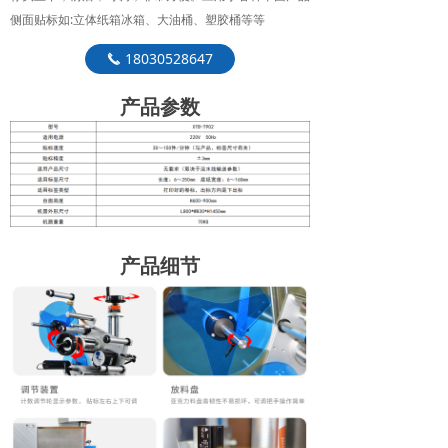
侧面贴标如:立体纸箱冰箱、大油桶、塑胶桶等等
18030528647
끅
产品参数
产品细节