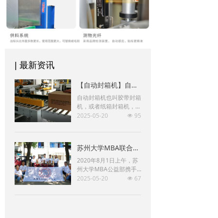
| 最新资讯
【自动封箱机】自动封箱机的使用注意事项
自动封箱机也叫胶带封箱
机，或者纸箱封箱机，使
用BOPP即粘胶带(也叫封
2025-05-20
95
넶
箱胶带)对纸箱进行封
箱，可上、下两面同时封
箱的包装机械。主要适用
苏州大学MBA联合会携博瑞思建军节看望百岁抗战老兵
于纸箱的封箱包装，既可
单机作业，也可与流水线
2020年8月1日上午，苏
配套使用，广泛应用在家
州大学MBA公益部携手
用电器、纺织、食品、百
苏州肖卡特自动化设备有
2025-05-20
67
넶
货、医药、化工等行业。
限公司躬行公益俱乐部前
封箱机采用胶带对纸箱封
往苏州留园看望几位近百
口，经济快速、容易调
岁抗战老兵，向老兵学习
整，可一次完成上、下自
致敬。