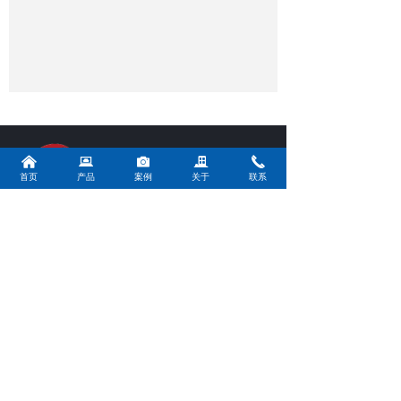
动封箱动作，如采用印字
胶带，更可提高产品形
象。
낀
뀵
널
끉
끅
首页
产品
案例
关于
联系
电话：
18030528647
邮箱：
y_yang_brs@shortcutauto.com
青岛公司地址：
山东省青岛市黄岛区黄河西路352号
成都公司地址：
成都市双流区天府新区精工东一路666号
苏州公司地址：
江苏省苏州市相城区黄埭镇春旺路32号