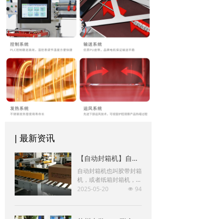
| 最新资讯
【自动封箱机】自动封箱机的使用注意事项
自动封箱机也叫胶带封箱
机，或者纸箱封箱机，使
用BOPP即粘胶带(也叫封
2025-05-20
94
넶
箱胶带)对纸箱进行封
箱，可上、下两面同时封
箱的包装机械。主要适用