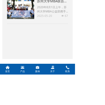
苏州大学MBA联合会携博瑞思建军节看望百岁抗战老兵
于纸箱的封箱包装，既可
单机作业，也可与流水线
2020年8月1日上午，苏
配套使用，广泛应用在家
州大学MBA公益部携手
用电器、纺织、食品、百
苏州肖卡特自动化设备有
2025-05-20
67
넶
货、医药、化工等行业。
限公司躬行公益俱乐部前
封箱机采用胶带对纸箱封
往苏州留园看望几位近百
口，经济快速、容易调
岁抗战老兵，向老兵学习
整，可一次完成上、下自
致敬。
动封箱动作，如采用印字
胶带，更可提高产品形
象。
낀
뀵
널
끉
끅
首页
产品
案例
关于
联系
电话：
18030528647
邮箱：