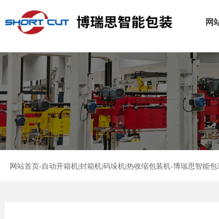
网
网站首页-自动开箱机|封箱机|码垛机|热收缩包装机-博瑞思智能