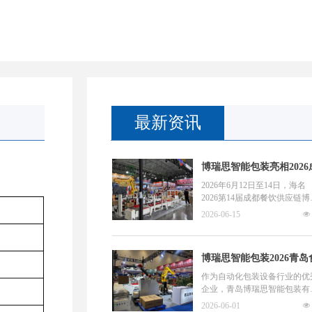
最新资讯
博瑞思智能包装亮相2026
都餐饮供应链博览会，全
2026年6月12日至14日，海名
2026第14届成都餐饮供应链博
动纸箱包装方案引热议
会在成都世纪城新国际会展中
2026-06-15
넶
盛大举行，作为后道包装自动
领域的专业厂商，博瑞思智能
装有限公司携多套全自动纸箱
博瑞思智能包装2026青岛
装方案亮相6馆A10展位。展
间，博瑞思展位上设备全程实
品包装机械展圆满收官，
作为自动化包装设备行业的优
运行，以真实的生产状态向观
企业，青岛博瑞思智能包装有
自动纸箱包装方案获广泛
展示从纸板到成品垛的全流程
公司携多款高效包装设备盛装
2026-06-01
넶
可
动化包装过程，吸引了大量专