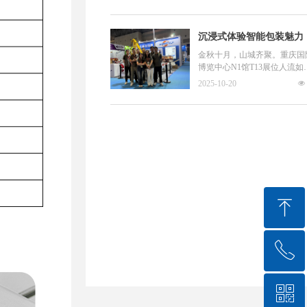
相A3馆CT6展位，凭借出色的
观众驻足观看与深入咨询，多
备性能成为展会上备受瞩目的
方案获得了食品、餐饮、生鲜
点之一。展会期间，博瑞思展
行业客户的广泛关注。
沉浸式体验智能包装魅力
吸引了大量专业观众驻足交流
多款产品获得行业同仁与意向
——博瑞思重庆食机展圆
金秋十月，山城齐聚。重庆国
户的高度认可，进一步彰显了
博览中心N1馆T13展位人流如
收官，客户点赞络绎不绝
司在自动化包装装备领域的核
织，博瑞思智能包装有限公司
2025-10-20
넶
竞争力。
展台成为了众多参展商与专业
众关注的焦点。这里不仅有精
高效的机器，更有热情洋溢的
流与一次次成功的现场演示，
同构筑了一场关于智能包装的
浸式体验之旅。
ꁸ
ꂅ
回到顶部
ꀥ
18030528647