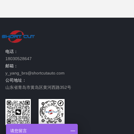
电话：
18030528647
邮箱：
y_yang_brs@shortcutauto.com
公司地址：
山东省青岛市黄岛区黄河西路352号
请您留言
微信二维码
抖音二维码