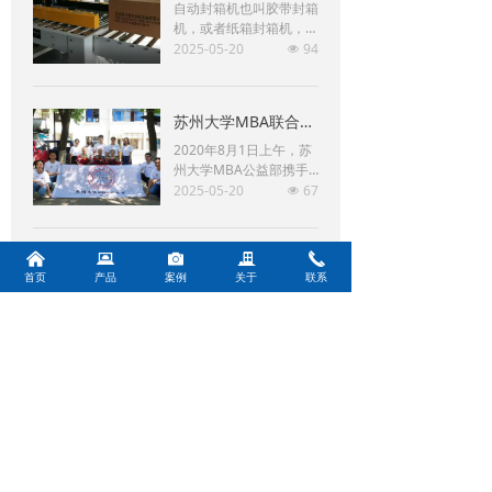
自动封箱机也叫胶带封箱
机，或者纸箱封箱机，使
用BOPP即粘胶带(也叫封
2025-05-20
94
넶
箱胶带)对纸箱进行封
箱，可上、下两面同时封
箱的包装机械。主要适用
苏州大学MBA联合会携博瑞思建军节看望百岁抗战老兵
于纸箱的封箱包装，既可
单机作业，也可与流水线
2020年8月1日上午，苏
配套使用，广泛应用在家
州大学MBA公益部携手
用电器、纺织、食品、百
苏州肖卡特自动化设备有
2025-05-20
67
넶
货、医药、化工等行业。
限公司躬行公益俱乐部前
封箱机采用胶带对纸箱封
往苏州留园看望几位近百
口，经济快速、容易调
岁抗战老兵，向老兵学习
낀
뀵
널
끉
끅
整，可一次完成上、下自
致敬。
首页
产品
案例
关于
联系
动封箱动作，如采用印字
胶带，更可提高产品形
象。