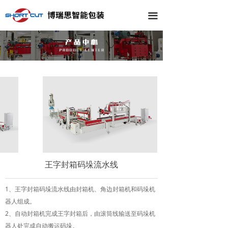
끀
王字封箱码垛流水线
1、王字封箱码垛流水线由封箱机、角边封箱机和码垛机
器人组成。
2、自动封箱机完成王字封箱后，由滚筒线输送至码垛机
器人处完成自动搬运码垛。