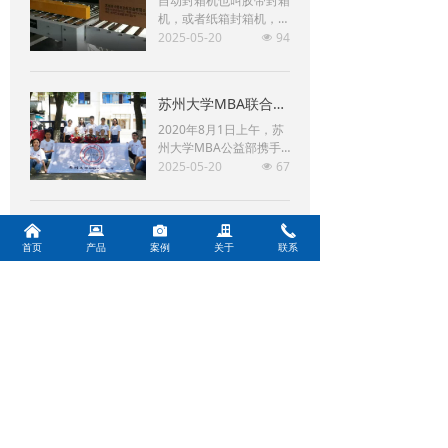
自动封箱机也叫胶带封箱
机，或者纸箱封箱机，使
用BOPP即粘胶带(也叫封
2025-05-20
94
넶
箱胶带)对纸箱进行封
箱，可上、下两面同时封
箱的包装机械。主要适用
苏州大学MBA联合会携博瑞思建军节看望百岁抗战老兵
于纸箱的封箱包装，既可
单机作业，也可与流水线
2020年8月1日上午，苏
配套使用，广泛应用在家
州大学MBA公益部携手
用电器、纺织、食品、百
苏州肖卡特自动化设备有
2025-05-20
67
넶
货、医药、化工等行业。
限公司躬行公益俱乐部前
封箱机采用胶带对纸箱封
往苏州留园看望几位近百
口，经济快速、容易调
岁抗战老兵，向老兵学习
낀
뀵
널
끉
끅
整，可一次完成上、下自
致敬。
首页
产品
案例
关于
联系
动封箱动作，如采用印字
胶带，更可提高产品形
象。