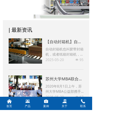
| 最新资讯
【自动封箱机】自动封箱机的使用注意事项
自动封箱机也叫胶带封箱
机，或者纸箱封箱机，使
用BOPP即粘胶带(也叫封
2025-05-20
95
넶
箱胶带)对纸箱进行封
箱，可上、下两面同时封
箱的包装机械。主要适用
苏州大学MBA联合会携博瑞思建军节看望百岁抗战老兵
于纸箱的封箱包装，既可
单机作业，也可与流水线
2020年8月1日上午，苏
配套使用，广泛应用在家
州大学MBA公益部携手
用电器、纺织、食品、百
苏州肖卡特自动化设备有
2025-05-20
67
넶
货、医药、化工等行业。
낀
뀵
널
끉
끅
限公司躬行公益俱乐部前
封箱机采用胶带对纸箱封
首页
产品
案例
关于
联系
往苏州留园看望几位近百
口，经济快速、容易调
岁抗战老兵，向老兵学习
整，可一次完成上、下自
致敬。
动封箱动作，如采用印字
胶带，更可提高产品形