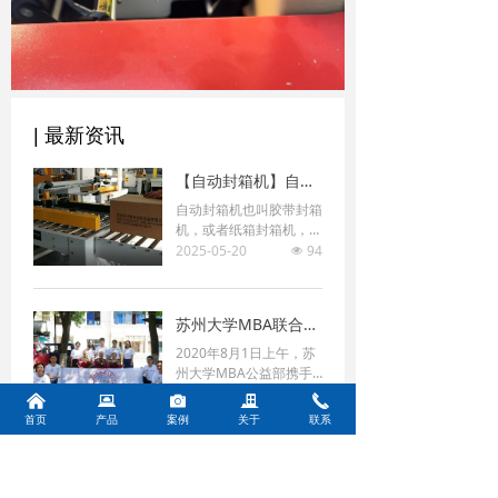
| 最新资讯
【自动封箱机】自动封箱机的使用注意事项
自动封箱机也叫胶带封箱
机，或者纸箱封箱机，使
用BOPP即粘胶带(也叫封
2025-05-20
94
넶
箱胶带)对纸箱进行封
箱，可上、下两面同时封
箱的包装机械。主要适用
苏州大学MBA联合会携博瑞思建军节看望百岁抗战老兵
于纸箱的封箱包装，既可
单机作业，也可与流水线
2020年8月1日上午，苏
配套使用，广泛应用在家
州大学MBA公益部携手
用电器、纺织、食品、百
苏州肖卡特自动化设备有
2025-05-20
67
넶
낀
뀵
널
끉
끅
货、医药、化工等行业。
限公司躬行公益俱乐部前
首页
产品
案例
关于
联系
封箱机采用胶带对纸箱封
往苏州留园看望几位近百
口，经济快速、容易调
岁抗战老兵，向老兵学习
整，可一次完成上、下自
致敬。
动封箱动作，如采用印字