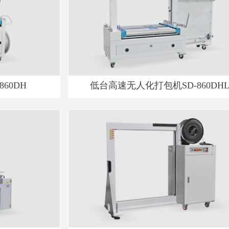
60DH
低台高速无人化打包机SD-860DH