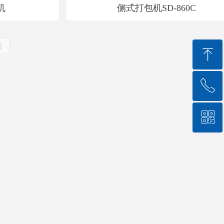
机
侧式打包机SD-860C
页
ꁸ
ꂅ
回到顶部
ꀥ
18030528647
微信二维码