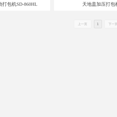
包机SD-860HL
天地盖加压打包
上一页
1
下一