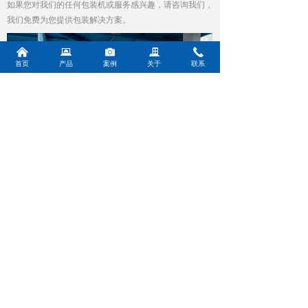
如果您对我们的任何包装机或服务感兴趣，请咨询我们，
我们免费为您提供包装解决方案。
낀
뀵
널
끉
끅
首页
产品
案例
关于
联系
青岛公司地址：
山东省青岛市黄岛区黄河西路352号
成都公司地址：
成都市双流区天府新区精工东一路666号
苏州公司地址：
江苏省苏州市相城区黄埭镇春旺路32号
电话：