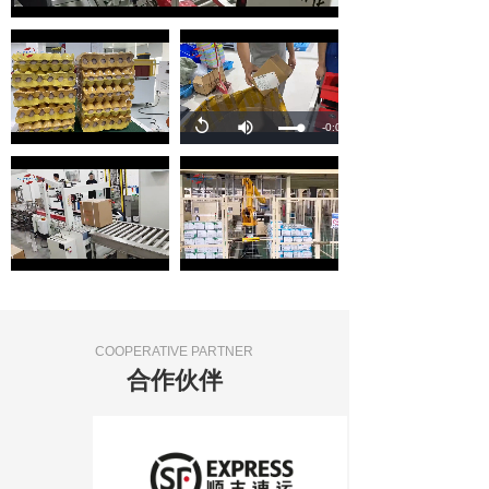
Loaded
:
Progress
:
Mute
0%
0%
Replay
Remaining
-0:00
Loaded
:
Loaded
:
Progress
:
Progress
:
Mute
Mute
0%
0%
0%
0%
Time
Loaded
:
Loaded
:
Progress
:
Progress
:
Mute
Mute
0%
0%
0%
0%
COOPERATIVE PARTNER
合作伙伴