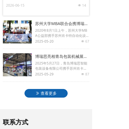
行，作为后道包装自动化领域的专业厂商，博瑞思智
2026-06-15
14
넶
能包装有限公司携多套全自动纸箱包装方案亮相6馆
A10展位。展会期间，博瑞思展位上设备全程实机运
行，以真实的生产状态向观众展示从纸板到成品垛的
苏州大学MBA联合会携博瑞思建军节看望百岁抗战老兵
全流程自动化包装过程，吸引了大量专业观众驻足观
2020年8月1日上午，苏州大学MB
看与深入咨询，多款方案获得了食品、餐饮、生鲜等
A公益部携手苏州肖卡特自动化设备
行业客户的广泛关注。
有限公司躬行公益俱乐部前往苏州
2025-05-20
67
넶
留园看望几位近百岁抗战老兵，向
老兵学习致敬。
博瑞思亮相青岛包装机械展，自动包装方案助力食品企业降本增效
2025年5月27日，青岛博瑞思智能
包装设备有限公司携手苏州肖卡特
自动化设备有限公司，重磅亮相第
2025-05-29
87
넶
二十二届中国（青岛）国际食品加
工和包装机械展览会，为全国食品
厂家带来省人工的自动化包装解决
查看更多
ꅀ
方案！
联系方式